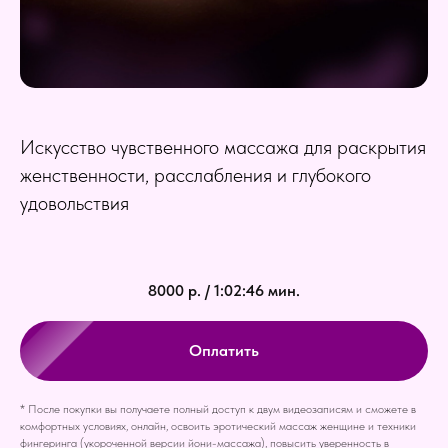
Искусство чувственного массажа для раскрытия
женственности, расслабления и глубокого
удовольствия
8000 р. / 1:02:46 мин.
Оплатить
* После покупки вы получаете полный доступ к двум видеозаписям и сможете в
комфортных условиях, онлайн, освоить эротический массаж женщине и техники
фингеринга (укороченной версии йони-массажа), повысить уверенность в