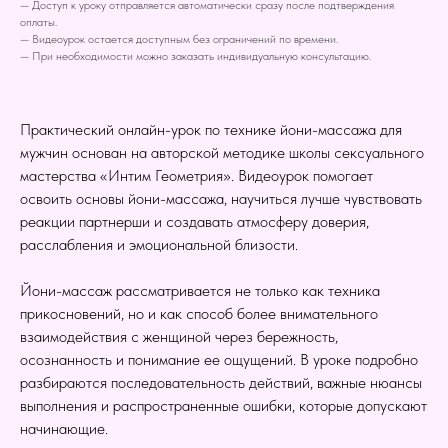
— Доступ к уроку отправляется автоматически сразу после подтверждения
оплаты.
— Видеоурок остается доступным без ограничений по времени.
— При необходимости можно заказать индивидуальную консультацию.
Практический онлайн-урок по технике йони-массажа для
мужчин основан на авторской методике школы сексуального
мастерства «Интим Геометрия». Видеоурок помогает
освоить основы йони-массажа, научиться лучше чувствовать
реакции партнерши и создавать атмосферу доверия,
расслабления и эмоциональной близости.
Йони-массаж рассматривается не только как техника
прикосновений, но и как способ более внимательного
взаимодействия с женщиной через бережность,
осознанность и понимание ее ощущений. В уроке подробно
разбираются последовательность действий, важные нюансы
выполнения и распространенные ошибки, которые допускают
начинающие.