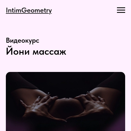
IntimGeometry
Видеокурс
Йони массаж